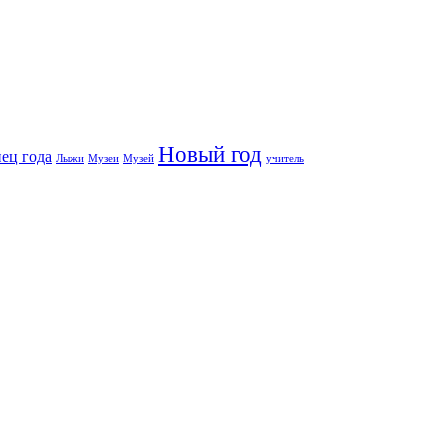
Новый год
ец года
Лыжи
Музеи
Музей
учитель